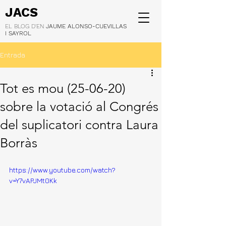
JACS
EL BLOG D'EN
JAUME ALONSO-CUEVILLAS
I SAYROL
Entrada
Tot es mou (25-06-20)
sobre la votació al Congrés
del suplicatori contra Laura
Borràs
https://www.youtube.com/watch?
v=Y7vAPJMt0Kk