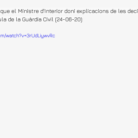
 que el Ministre d'Interior doni explicacions de les dec
la de la Guàrdia Civil (24-06-20)
com/watch?v=3rUdLiywvRc