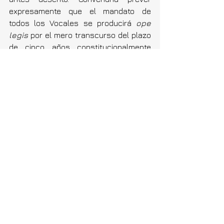
expresamente que el mandato de 
todos los Vocales se producirá 
ope 
legis 
por el mero transcurso del plazo 
de cinco años constitucionalmente 
previsto, debiendo proceder 
inexorablemente a nombrarse los doce 
Vocales judiciales.
Un apunte final. La Constitución 
distingue claramente entre los doce 
vocales judiciales y otros ocho 
elegidos "entre abogados y otros 
juristas, todos ellos de reconocida 
competencia y con más de quinceaños 
de ejercicio en su profesión". El 
Consejo, como se ha dicho, ostenta 
también la facultad disciplinaria sobre 
jueces y magistrados. Para evitar 