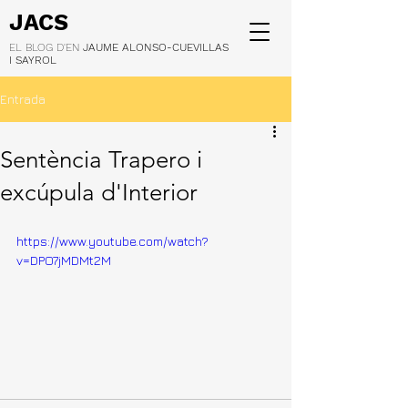
JACS
EL BLOG D'EN
JAUME ALONSO-CUEVILLAS
I SAYROL
Entrada
Sentència Trapero i
excúpula d'Interior
https://www.youtube.com/watch?
v=DPO7jMDMt2M