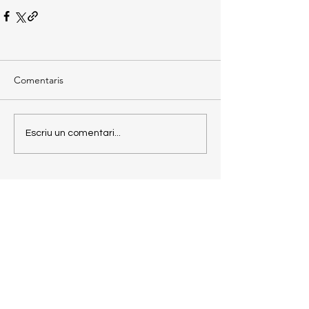
Comentaris
Escriu un comentari...
Torna enrere
JACS
EL BLOG D'EN
JAUME ALONSO-
CUEVILLAS I SAYROL