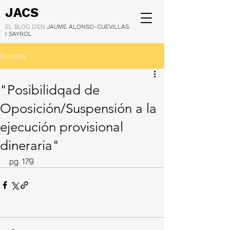
JACS
EL BLOG D'EN
JAUME ALONSO-CUEVILLAS
I SAYROL
Entrada
"Posibilidqad de
Oposición/Suspensión a la
ejecución provisional
dineraria"
pg. 179