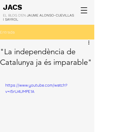
JACS
EL BLOG D'EN
JAUME ALONSO-CUEVILLAS
I SAYROL
Entrada
"La independència de
Catalunya ja és imparable"
https://www.youtube.com/watch?
v=i5rU4UMPE1A