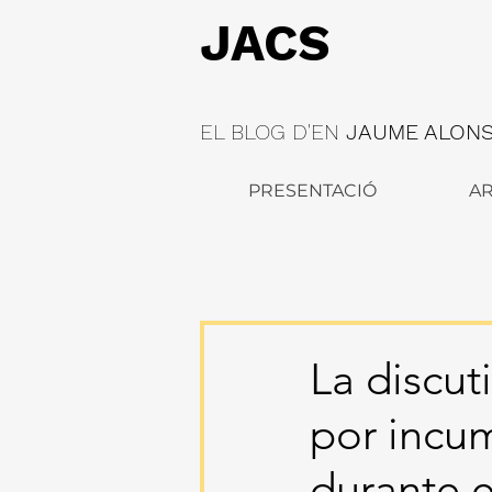
JACS
EL BLOG D'EN
JAUME ALONSO
PRESENTACIÓ
AR
La discut
por incu
durante e