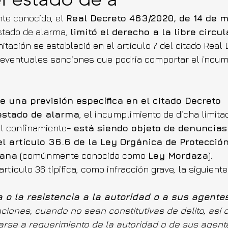
e conocido, el 
Real Decreto 463/2020, de 14 de 
stado de alarma, 
limitó el derecho a la libre circul
mitación se estableció en el artículo 7 del citado Real 
 eventuales sanciones que podría comportar el incum
e una previsión específica en el citado Decreto 
estado de alarma
, el incumplimiento de dicha limita
l confinamiento– 
está siendo objeto de denuncias
el artículo 36.6 de la Ley Orgánica de Protección
dana
 (comúnmente conocida como 
Ley Mordaza
).
rtículo 36 tipifica, como infracción grave, la siguient
 o la resistencia a la autoridad o a sus agente
nciones, cuando no sean constitutivas de delito, así 
carse a requerimiento de la autoridad o de sus agente