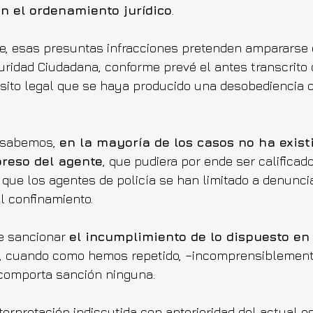
en el ordenamiento jurídico
.
e, esas presuntas infracciones pretenden ampararse e
uridad Ciudadana, conforme prevé el antes transcrito 
isito legal que se haya producido una desobediencia o
 sabemos, 
en la mayoría de los casos no ha exist
preso del agente
, que pudiera por ende ser calificad
 que los agentes de policía se han limitado a denuncia
l confinamiento.
e sancionar 
el incumplimiento de lo dispuesto en 
, cuando como hemos repetido, –incomprensiblement
comporta sanción ninguna.
terpretación indiscutida con anterioridad del actual e