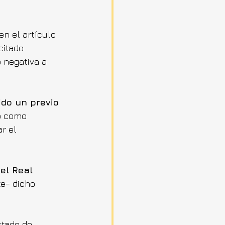
n el artículo 
citado 
 negativa a 
ido un previo 
o como 
r el 
el Real 
e– dicho 
stado de 