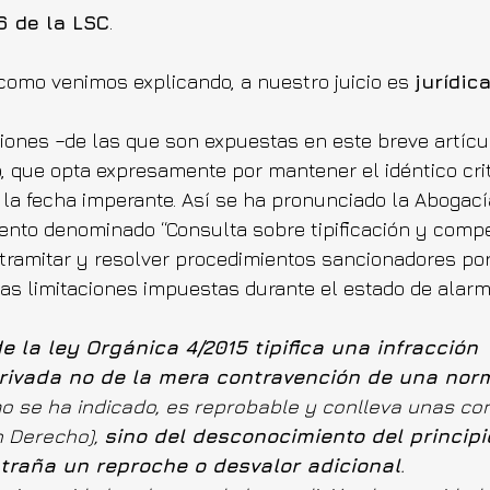
6 de la LSC
. 
 como venimos explicando, a nuestro juicio es 
jurídic
iones ­–de las que son expuestas en este breve artícul
, que opta expresamente por mantener el idéntico crit
a la fecha imperante. Así se ha pronunciado la Abogací
ento denominado “Consulta sobre tipificación y compe
 tramitar y resolver procedimientos sancionadores por
as limitaciones impuestas durante el estado de alarm
de la ley Orgánica 4/2015 tipifica una infracción 
rivada no de la mera contravención de una norm
o se ha indicado, es reprobable y conlleva unas co
n Derecho), 
sino del desconocimiento del principi
traña un reproche o desvalor adicional
. 