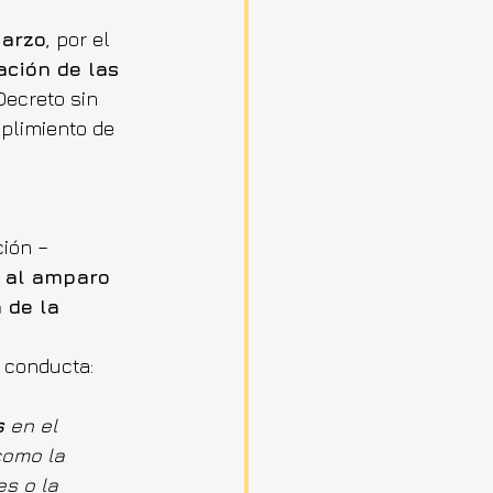
marzo
, por el 
ación de las 
Decreto sin 
plimiento de 
ción –
 al amparo 
 de la 
e conducta:
s
 en el 
como la 
s o la 