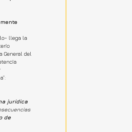
amente 
o– llega la 
erio 
a General del 
tencia 
 
a”:
a jurídica
nsecuencias 
o de 