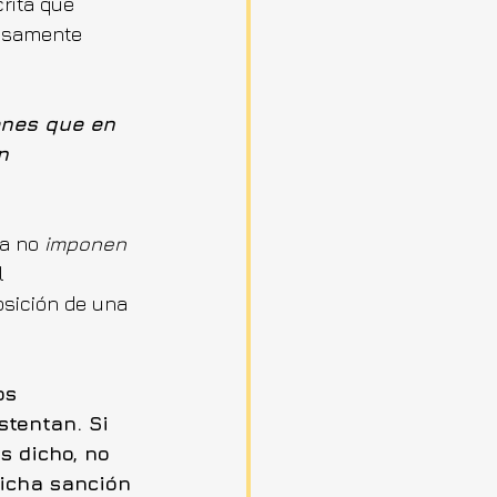
rita que 
resamente 
nes que en 
n 
a no 
imponen 
l 
osición de una 
os 
tentan. Si 
 dicho, no 
icha sanción 