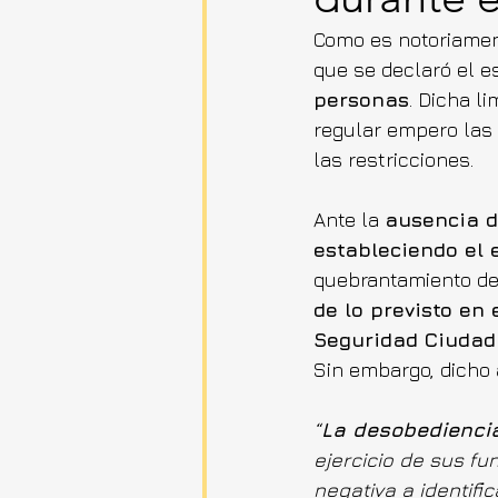
Como es notoriament
que se declaró el e
personas
. Dicha li
regular empero las
las restricciones.
Ante la 
ausencia d
estableciendo el 
quebrantamiento de
de lo previsto en 
Seguridad Ciuda
Sin embargo, dicho a
“
La desobediencia
ejercicio de sus fu
negativa a identifi