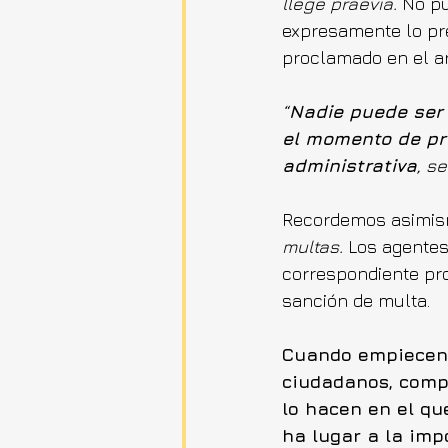
llege praevia.
 No p
expresamente lo pre
proclamado en el art
“
Nadie puede ser
el momento de pro
administrativa
, s
Recordemos asimism
multas.
 Los agentes
correspondiente pro
sanción de multa.
Cuando empiecen a
ciudadanos, compr
lo hacen en el qu
ha lugar a la imp