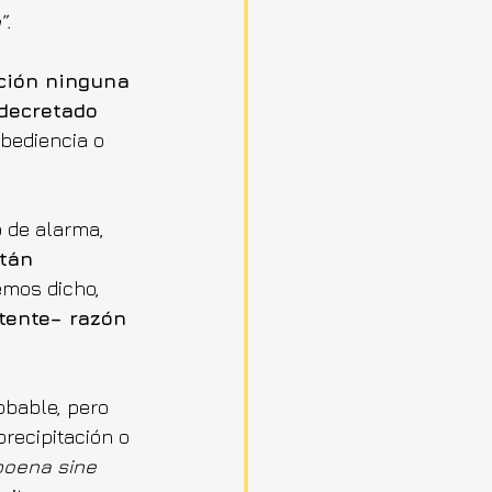
”.
ción ninguna 
decretado 
obediencia o 
 de alarma, 
tán 
emos dicho, 
tente– razón 
bable, pero 
recipitación o 
poena sine 