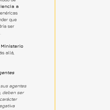
iencia a 
genéricas 
nder que 
ría ser 
.
 Ministerio 
s allá, 
gentes 
 sus agentes 
, deben ser 
carácter 
egativa 