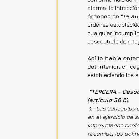
alarma, la infracció
órdenes de “
la au
órdenes establecida
cualquier incumplim
susceptible de integ
Así lo había ente
del Interior
, en cu
estableciendo los si
“TERCERA.- Desob
(artículo 36.6).
1.- Los conceptos 
en el ejercicio de 
interpretados confo
resumido, los defi