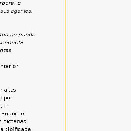
poral o 
 sus agentes.
tes no puede 
 conducta 
ntes 
Interior 
r a los 
s por 
, de 
sanción” el 
 dictadas 
 tipificada 