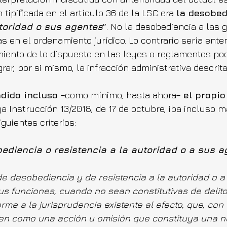
n tipificada en el artículo 36 de la LSC era 
la desobed
toridad o sus agentes
”
. No la desobediencia a las 
s en el ordenamiento jurídico. Lo contrario sería ente
iento de lo dispuesto en las leyes o reglamentos pod
rar, por si mismo, la infracción administrativa descrita
ndido incluso
 –como mínimo, hasta ahora– 
el propio
ya Instrucción 13/2018, de 17 de octubre, iba incluso má
guientes criterios:
ediencia o resistencia a la autoridad o a sus a
de desobediencia y de resistencia a la autoridad o a
sus funciones, cuando no sean constitutivas de delito
rme a la jurisprudencia existente al efecto, que, con 
nen como una acción u omisión que constituya una n