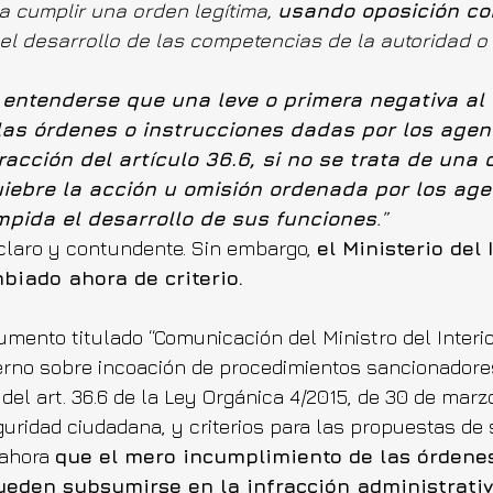
 a cumplir una orden legítima, 
usando oposición cor
 el desarrollo de las competencias de la autoridad o
entenderse que una leve o primera negativa al 
las órdenes o instrucciones dadas por los agen
racción del artículo 36.6, si no se trata de una
iebre la acción u omisión ordenada por los age
mpida el desarrollo de sus funciones
.”
 claro y contundente. Sin embargo, 
el Ministerio del 
iado ahora de criterio.
umento titulado “Comunicación del Ministro del Interio
erno sobre incoación de procedimientos sancionadore
del art. 36.6 de la Ley Orgánica 4/2015, de 30 de marzo
guridad ciudadana, y criterios para las propuestas de 
 ahora 
que el mero incumplimiento de las órdenes
ueden subsumirse en la infracción administrativa