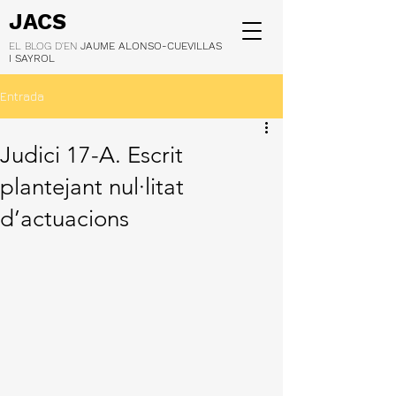
JACS
EL BLOG D'EN
JAUME ALONSO-CUEVILLAS
I SAYROL
Entrada
Judici 17-A. Escrit
plantejant nul·litat
d’actuacions