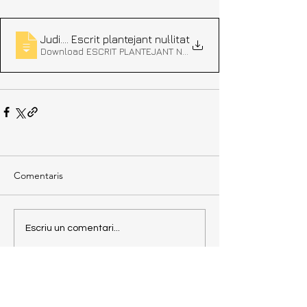
Judici 17-A
. Escrit plantejant nul·litat
Download ESCRIT PLANTEJANT NUL·LITAT • 291KB
Comentaris
Escriu un comentari...
Torna enrere