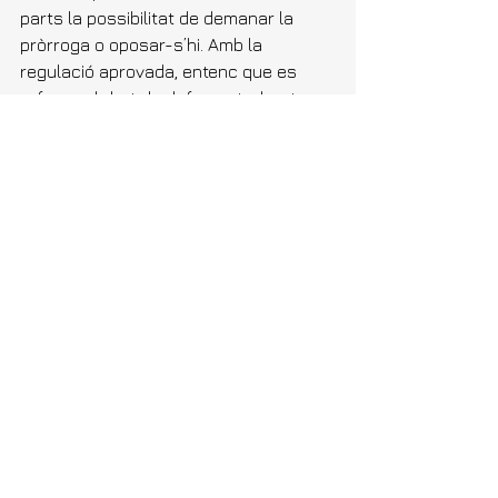
parts la possibilitat de demanar la 
pròrroga o oposar-s’hi. 
Amb la 
regulació aprovada
, entenc que es 
reforça el dret de defensa trobant-se 
un equilibri entre la impunitat que 
permetia la 
llei Catalá
 i l’exasperant 
eternització de les investigacions 
abans de 2015.
Encara que es tracti de la modificació 
d’un únic article de la LECrim, la 
importància de la reforma és d’enorme 
transcendència pràctica. Obligarà a 
jutges i fiscals a posar-se les piles 
des del minut u de la instrucció i limita 
també la pràctica d’instruccions 
prospectives (anar practicant 
diligències fins que es trobi alguna 