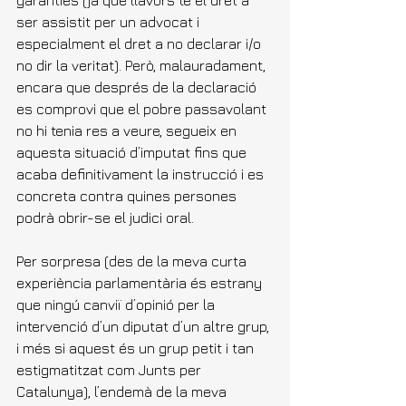
garanties (ja que llavors té el dret a 
ser assistit per un advocat i 
especialment el dret a no declarar i/o 
no dir la veritat). Però, malauradament, 
encara que després de la declaració 
es comprovi que el pobre passavolant 
no hi tenia res a veure, segueix en 
aquesta situació d’imputat fins que 
acaba definitivament la instrucció i es 
concreta contra quines persones 
podrà obrir-se el judici oral.
Per sorpresa (des de la meva curta 
experiència parlamentària és estrany 
que ningú canviï d’opinió per la 
intervenció d’un diputat d’un altre grup, 
i més si aquest és un grup petit i tan 
estigmatitzat com Junts per 
Catalunya), l’endemà de la meva 