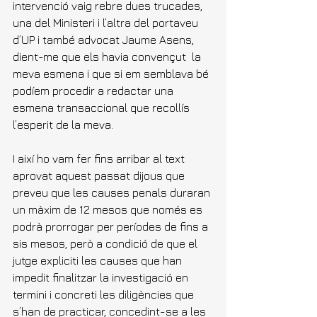
intervenció vaig rebre dues trucades, 
una del Ministeri i l’altra del portaveu 
d’UP i també advocat Jaume Asens, 
dient-me que 
els havia convençut  la 
meva esmena
 i que si em semblava bé 
podíem procedir a redactar una 
esmena transaccional que recollís 
l’esperit de la meva.
I així ho vam fer fins arribar al text 
aprovat aquest passat dijous que 
preveu que les causes penals duraran 
un màxim de 12 mesos que només es 
podrà prorrogar per períodes de fins a 
sis mesos, però a condició de que el 
jutge expliciti les causes que han 
impedit finalitzar la investigació en 
termini i concreti les diligències que 
s’han de practicar, concedint-se a les 