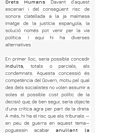
Drets Humans
. Davant d’aquest 
escenari i del consegüent risc de 
sonora clatellada a la ja malmesa 
imatge de la justícia espanyola, la 
solució només pot venir per la via 
política. I aquí hi ha diverses 
alternatives.
En primer lloc, seria possible concedir 
indults
, totals o parcials, als 
condemnats. Aquesta concessió és 
competència del Govern, motiu pel qual 
des dels socialistes no volen assumir a 
soles el possible cost polític de la 
decisió que, de ben segur, seria objecte 
d’una crítica agra per part de la dreta. 
A més, hi ha el risc que els tribunals — 
en peu de guerra en aquest tema— 
poguessin acabar 
anul·lant la 