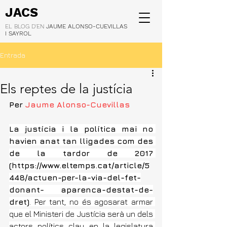
JACS
EL BLOG D'EN
JAUME ALONSO-CUEVILLAS
I SAYROL
Entrada
Els reptes de la justícia
Per 
Jaume Alonso-Cuevillas
La justícia i la política mai no 
havien anat tan lligades com des 
de la tardor de 2017 
(
https://www.eltemps.cat/article/5
448/actuen-per-la-via-del-fet-
donant-
 aparenca-destat-de-
dret)
. Per tant, no és agosarat armar 
que el Ministeri de Justícia serà un dels 
actors polítics clau en la legislatura 