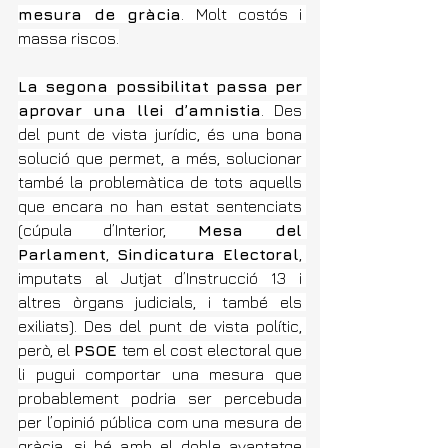
mesura de gràcia
. Molt costós i 
massa riscos.
La segona possibilitat passa per 
aprovar una llei d’amnistia
. Des 
del punt de vista jurídic, és una bona 
solució que permet, a més, solucionar 
també la problemàtica de tots aquells 
que encara no han estat sentenciats 
(cúpula d’Interior, 
Mesa del 
Parlament
, 
Sindicatura Electoral
, 
imputats al Jutjat d’Instrucció 13 i 
altres òrgans judicials, i també els 
exiliats). Des del punt de vista polític, 
però, el 
PSOE 
tem el cost electoral que 
li pugui comportar una mesura que 
probablement podria ser percebuda 
per l’opinió pública com una mesura de 
gràcia, si bé amb el doble avantatge 