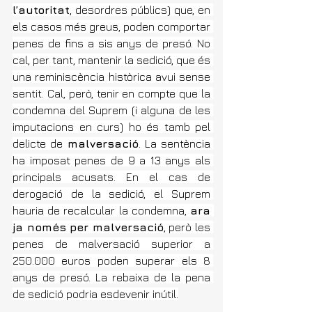
l’autoritat
, desordres públics) que, en 
els casos més greus, poden comportar 
penes de fins a sis anys de presó. No 
cal, per tant, mantenir la sedició, que és 
una reminiscència històrica avui sense 
sentit. Cal, però, tenir en compte que la 
condemna del Suprem (i alguna de les 
imputacions en curs) ho és tamb pel 
delicte de 
malversació
. La sentència 
ha imposat penes de 9 a 13 anys als 
principals acusats. En el cas de 
derogació de la sedició, el Suprem 
hauria de recalcular la condemna, 
ara 
ja només per malversació
, però les 
penes de malversació superior a 
250.000 euros poden superar els 8 
anys de presó. La rebaixa de la pena 
de sedició podria esdevenir inútil.