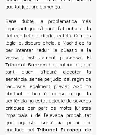
que tot just ara comença.
Sens dubte, la problemàtica més 
important que s’haurà d’afrontar és la 
del conflicte territorial català. Com és 
lògic, el discurs oficial a Madrid es fa 
per intentar reduir la qüestió a la 
vessant estrictament processal. El 
Tribunal Suprem 
ha sentenciat i, per 
tant, diuen, s’haurà d’acatar la 
sentència, sense perjudici del règim de 
recursos legalment previst. Això no 
obstant, tothom és conscient que la 
sentència ha estat objecte de severes 
crítiques per part de molts juristes 
imparcials i de l’elevada probabilitat 
que aquesta sentència pugui ser 
anul·lada pel 
Tribunal Europeu de 