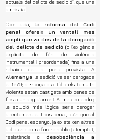
actuals del delicte de sedició”, que una 
amnistia.
Com deia, 
la reforma del Codi 
penal ofereix un ventall més 
ampli que va des de la derogació 
del delicte de sedició 
(o l’exigència 
explícita de l’ús de violència 
instrumental i preordenada) fins a una 
rebaixa de la pena prevista. A 
Alemanya 
la sedició va ser derogada 
el 1970; a França o a Itàlia els tumults 
violents estan castigats amb penes de 
fins a un any d’arrest. Al meu entendre, 
la solució més lògica seria derogar 
directament el tipus penal, atès que al 
Codi penal espanyol ja existeixen altres 
delictes contra l’ordre públic (atemptat, 
resistència o 
desobediència a 