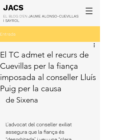
JACS
EL BLOG D'EN
JAUME ALONSO-CUEVILLAS
I SAYROL
Entrada
El TC admet el recurs de
Cuevillas per la fiança
imposada al conseller Lluís
Puig per la causa
de Sixena
L’advocat del conseller exiliat 
assegura que la fiança és 
“desorbitada” i veu una “clara 