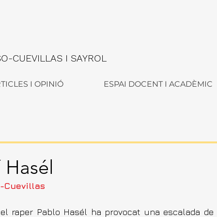
-CUEVILLAS I SAYROL
TICLES I OPINIÓ
ESPAI DOCENT I ACADÈMIC
í Hasél
-Cuevillas
l raper Pablo Hasél ha provocat una escalada de te