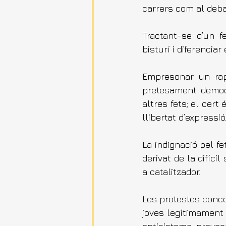
carrers com al deba
Tractant-se d’un f
bisturí i diferencia
Empresonar un rap
pretesament democr
altres fets; el cer
llibertat d’expressió
La indignació pel fe
derivat de la difíci
a catalitzador.
Les protestes conce
joves legítimament i