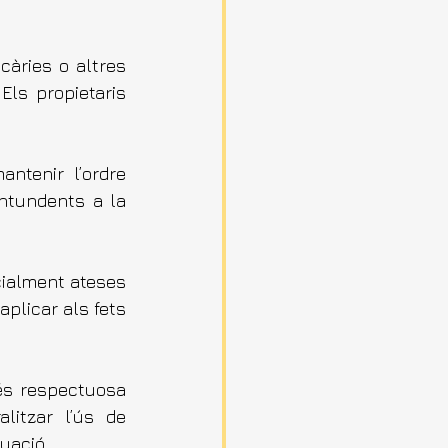
àries o altres 
ls propietaris 
tenir l’ordre 
ntundents a la 
ialment ateses 
licar als fets 
és respectuosa 
litzar l’ús de 
uació.