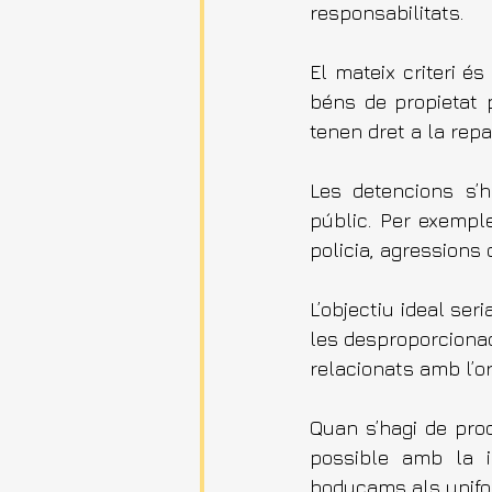
responsabilitats.
El mateix criteri é
béns de propietat p
tenen dret a la rep
Les detencions s’h
públic. Per exempl
policia, agressions 
L’objectiu ideal se
les desproporcionad
relacionats amb l’or
Quan s’hagi de pro
possible amb la int
bodycams als unifor