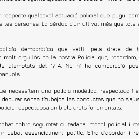
ir respecte qualsevol actuació policial que pugui comp
 de les persones. La pèrdua d’un ull val més que tots 
licia democràtica que vetlli pels drets de tot
 molt orgullós de la nostra Policia, que, recordem, 
ls atemptats del 17-A. No hi ha comparació pos
panyols.
uè necessitem una policia modèlica, respectada i e
e depurar sense titubejos les conductes que no s’ajus
olicia respectuosa amb els drets fonamentals.
debat sobre seguretat ciutadana, model policial i re
un debat essencialment polític. S’ha d’abordar, i re