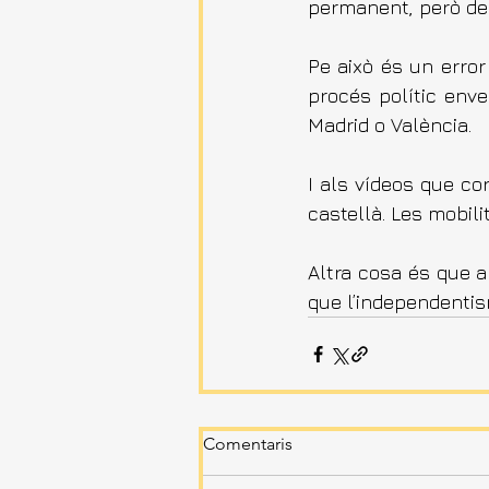
permanent, però de
Pe això és un error
procés polític enve
Madrid o València.
I als vídeos que co
castellà. Les mobil
Altra cosa és que al
que l’independentis
Comentaris