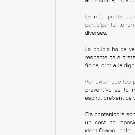
antisistema, provoca
La més petita espu
participants tene
diverses.
La policia ha de ve
respecte dels drets
física, dret a la dign
Per evitar que les 
preventiva és la m
espiral creixent de 
Els contenidors só
un cost de reposic
identificació del