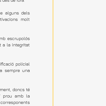
s des de fora.
e alguns dels 
ivacions molt 
amb escrupolós 
 la integritat 
icació policial 
ra sempre una 
ment, doncs té 
i prou amb la 
corresponents 