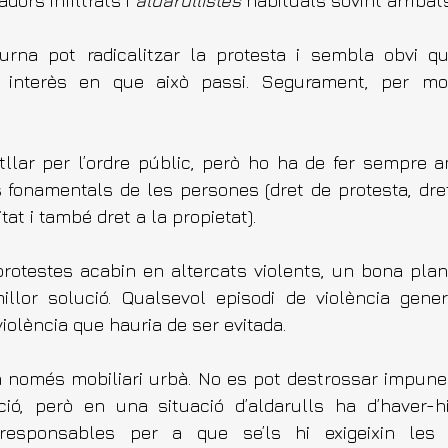
dors infiltrats i 
aldarullistes
 habituals sovint arribat
rna pot radicalitzar la protesta i sembla obvi qu
n interès en que això passi. Segurament, per mot
tllar per l’ordre públic, però ho ha de fer sempre 
 fonamentals de les persones (dret de protesta, dret a
itat i també dret a la propietat).
protestes acabin en altercats violents, un bona planif
illor solució. Qualsevol episodi de violència gene
violència que hauria de ser evitada.
n només mobiliari urbà. No es pot destrossar impune
ió, però en una situació d’aldarulls ha d’haver-h
s responsables per a que se’ls hi exigeixin les 