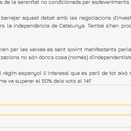
s de la serenitat no condicionada per esdeveniments 
 barrejar aquest debat amb les negociacions d’invest
rs la independència de Catalunya. També s’han produ
rren per les xarxes es sent sovint manifestants parlan
itzacions no són doncs cosa (només) d’independentist
 règim espanyol li interessi que es parli de tot això 
me va superar el 50% dels vots el 14F.