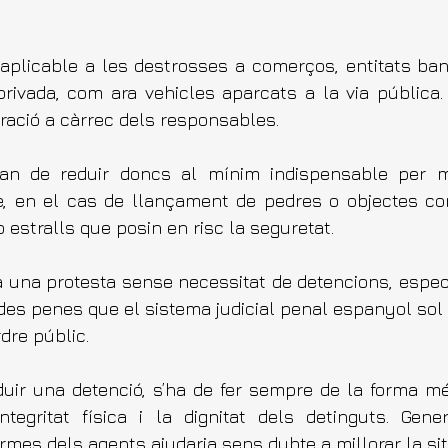
s aplicable a les destrosses a comerços, entitats banc
rivada, com ara vehicles aparcats a la via pública. E
aració a càrrec dels responsables.
an de reduir doncs al mínim indispensable per man
e, en el cas de llançament de pedres o objectes co
o estralls que posin en risc la seguretat.
ria una protesta sense necessitat de detencions, espec
es penes que el sistema judicial penal espanyol sol ap
dre públic.
duir una detenció, s’ha de fer sempre de la forma m
egritat física i la dignitat dels detinguts. Genera
mes dels agents ajudaria sens dubte a millorar la sit