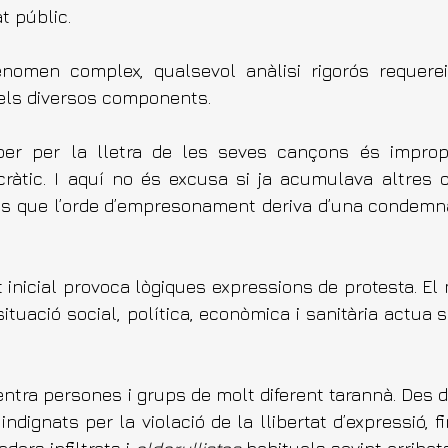
t públic.
enomen complex, qualsevol anàlisi rigorós requerei
r els diversos components.
er per la lletra de les seves cançons és impropi
àtic. I aquí no és excusa si ja acumulava altres 
t és que l’orde d’empresonament deriva d’una condemna 
.
t inicial provoca lògiques expressions de protesta. El 
l situació social, política, econòmica i sanitària actua
ntra persones i grups de molt diferent tarannà. Des de
ndignats per la violació de la llibertat d’expressió, fin