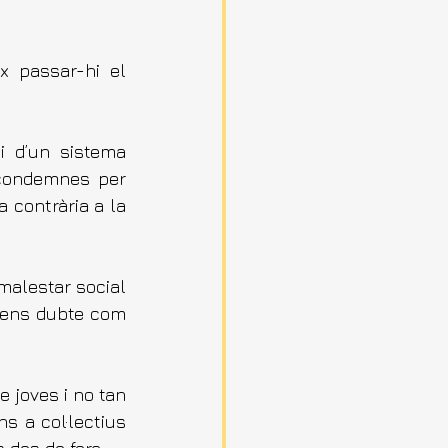
x passar-hi el 
 d’un sistema 
condemnes per 
contrària a la 
malestar social 
 sens dubte com 
 joves i no tan 
s a col·lectius 