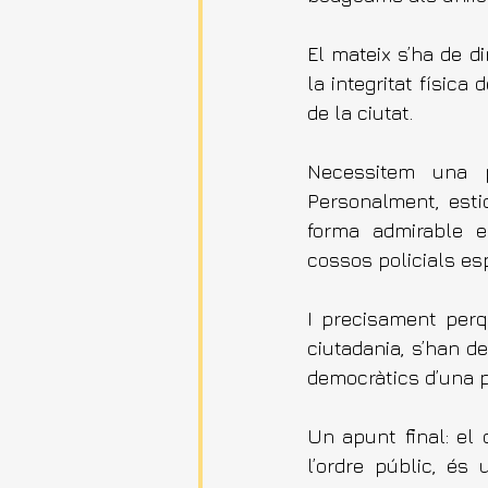
El mateix s’ha de d
la integritat física
de la ciutat.
Necessitem una po
Personalment, estic
forma admirable e
cossos policials es
I precisament perq
ciutadania, s’han d
democràtics d’una p
Un apunt final: el 
l’ordre públic, és 