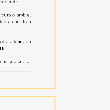
concrets.
idura o amb el 
ït aldarulls a 
t o cridant en 
es.
més que del fet 