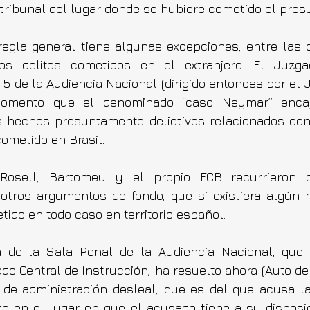
 tribunal del lugar donde se hubiere cometido el presu
egla general tiene algunas excepciones, entre las q
los delitos cometidos en el extranjero. El Juzga
5 de la Audiencia Nacional (dirigido entonces por el J
omento que el denominado “caso Neymar” encaja
s hechos presuntamente delictivos relacionados con
cometido en Brasil.
osell, Bartomeu y el propio FCB recurrieron di
otros argumentos de fondo, que si existiera algún he
tido en todo caso en territorio español.
 de la Sala Penal de la Audiencia Nacional, que e
ado Central de Instrucción, ha resuelto ahora (Auto de
o de administración desleal, que es del que acusa la 
o en el lugar en que el acusado tiene a su disposic