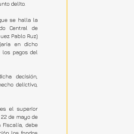
nto delito.
ue se halla la 
do Central de 
uez Pablo Ruz) 
ría en dicho 
 los pagos del 
cha decisión, 
cho delictivo, 
s el superior 
 22 de mayo de 
Fiscalía, debe 
ión los fondos 