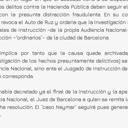
os delitos contra la Hacienda Pública deben seguir el 
on la presunta distracción fraudulenta. En su con
 revoca el Auto de Ruz y ordena que la investigación s
les de Instrucción –de la propia Audiencia Nacional­­–
ción –“ordinarios”– de la ciudad de Barcelona.
 implica por tanto que la causa quede archivada
estigación de los hechos presuntamente delictivos) se 
ncia Nacional, sino ante el Juzgado de Instrucción de
o corresponda.
bía decretado ya el final de la instrucción y la apert
cia Nacional, el Juez de Barcelona a quien se remita l
cha resolución. El “caso Neymar” seguirá pues generan
.