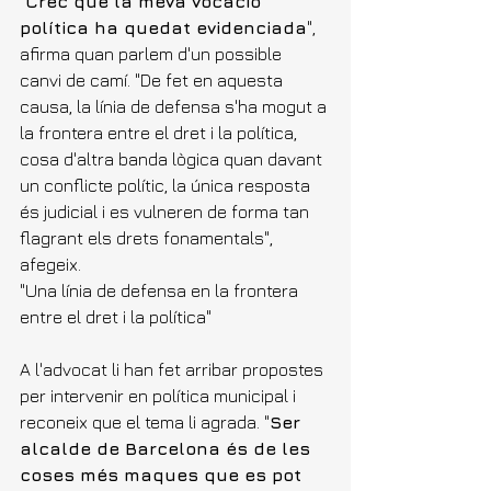
"
Crec que la meva vocació 
política ha quedat evidenciada
", 
afirma quan parlem d'un possible 
canvi de camí. "De fet en aquesta 
causa, la línia de defensa s'ha mogut a 
la frontera entre el dret i la política, 
cosa d'altra banda lògica quan davant 
un conflicte polític, la única resposta 
és judicial i es vulneren de forma tan 
flagrant els drets fonamentals", 
afegeix.
"Una línia de defensa en la frontera 
entre el dret i la política"
A l'advocat li han fet arribar propostes 
per intervenir en política municipal i 
reconeix que el tema li agrada. "
Ser 
alcalde de Barcelona és de les 
coses més maques que es pot 