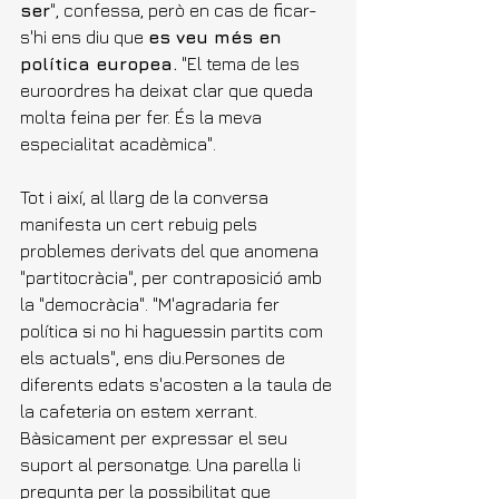
ser
", confessa, però en cas de ficar-
s'hi ens diu que 
es veu més en 
política europea.
 "El tema de les 
euroordres ha deixat clar que queda 
molta feina per fer. És la meva 
especialitat acadèmica".
Tot i així, al llarg de la conversa 
manifesta un cert rebuig pels 
problemes derivats del que anomena 
"partitocràcia", per contraposició amb 
la "democràcia". "M'agradaria fer 
política si no hi haguessin partits com 
els actuals", ens diu.Persones de 
diferents edats s'acosten a la taula de 
la cafeteria on estem xerrant. 
Bàsicament per expressar el seu 
suport al personatge. Una parella li 
pregunta per la possibilitat que 