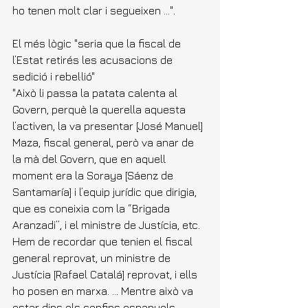
ho tenen molt clar i segueixen ...".
El més lògic "seria que la fiscal de 
l’Estat retirés les acusacions de 
sedició i rebel·lió"
"Això li passa la patata calenta al 
Govern, perquè la querella aquesta 
l’activen, la va presentar [José Manuel] 
Maza, fiscal general, però va anar de 
la mà del Govern, que en aquell 
moment era la Soraya [Sáenz de 
Santamaría] i l’equip jurídic que dirigia, 
que es coneixia com la “Brigada 
Aranzadi”, i el ministre de Justícia, etc. 
Hem de recordar que tenien el fiscal 
general reprovat, un ministre de 
Justícia [Rafael Catalá] reprovat, i ells 
ho posen en marxa. ... Mentre això va 
estar dins els confins espanyols, 