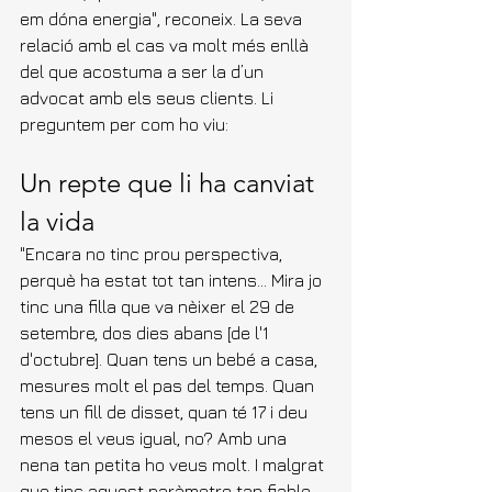
em dóna energia", reconeix. La seva 
relació amb el cas va molt més enllà 
del que acostuma a ser la d’un 
advocat amb els seus clients. Li 
preguntem per com ho viu:
Un repte que li ha canviat 
la vida
"Encara no tinc prou perspectiva, 
perquè ha estat tot tan intens... Mira jo 
tinc una filla que va nèixer el 29 de 
setembre, dos dies abans [de l'1 
d'octubre]. Quan tens un bebé a casa, 
mesures molt el pas del temps. Quan 
tens un fill de disset, quan té 17 i deu 
mesos el veus igual, no? Amb una 
nena tan petita ho veus molt. I malgrat 
que tinc aquest paràmetre tan fiable 