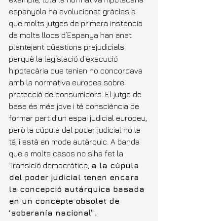
espanyola ha evolucionat gràcies a 
que molts jutges de primera instancia 
de molts llocs d’Espanya han anat 
plantejant qüestions prejudicials 
perquè la legislació d’execució 
hipotecària que tenien no concordava 
amb la normativa europea sobre 
protecció de consumidors. El jutge de 
base és més jove i té consciència de 
formar part d’un espai judicial europeu, 
però la cúpula del poder judicial no la 
té, i està en mode autàrquic. A banda 
que a molts casos no s’ha fet la 
Transició democràtica, 
a la cúpula 
del poder judicial tenen encara 
la concepció autárquica basada 
en un concepte obsolet de 
‘soberanía naciona
l'".