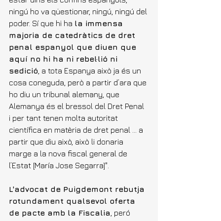
ningú ho va qüestionar, ningú, ningú del 
poder. Sí que hi ha 
la immensa 
majoria de catedràtics de dret 
penal espanyol que diuen que 
aquí no hi ha ni rebel·lió ni 
sedició
, a tota Espanya això ja és un 
cosa coneguda, però a partir d’ara que 
ho diu un tribunal alemany, que 
Alemanya és el bressol del Dret Penal 
i per tant tenen molta autoritat 
científica en matèria de dret penal ... a 
partir que diu això, això li donaria 
marge a la nova fiscal general de 
l’Estat [María Jose Segarra]".
L'advocat de Puigdemont rebutja 
rotundament qualsevol oferta 
de pacte amb la Fiscalia
, peró 