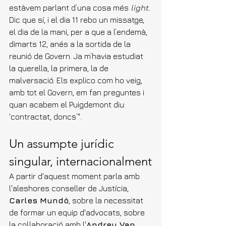
estàvem parlant d’una cosa més 
light.
Dic que sí, i el dia 11 rebo un missatge, 
el dia de la mani, per a que a l’endemà, 
dimarts 12, anés a la sortida de la 
reunió de Govern. Ja m’havia estudiat 
la querella, la primera, la de 
malversació. Els explico com ho veig, 
amb tot el Govern, em fan preguntes i 
quan acabem el Puigdemont diu: 
'contractat, doncs’".
Un assumpte jurídic 
singular, internacionalment
A partir d'aquest moment parla amb 
l'aleshores conseller de Justícia, 
Carles Mundó
, sobre la necessitat 
de formar un equip d'advocats, sobre 
la col·laboració amb l'
Andreu Van 