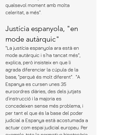
qualsevol moment amb molta 
celeritat, a més".
Justícia espanyola, "en 
mode autàrquic"
"La justícia espanyola ara està en 
mode autàrquic i s’ha tancat més", 
explica, però insisteix en que li 
agrada diferenciar la cúpula de la 
base, "perquè és molt diferent".  "A 
Espanya es cursen unes 35 
euroordres diàries, des dels jutjats 
d’instrucció i la majoria es 
concedeixen sense més problema, i 
per tant el que és la base del poder 
judicial a Espanya està acostumada a 
actuar com espai judicial europeu. Per 
exemple, tota la normativa hipotecària 