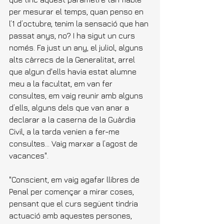
per mesurar el temps, quan penso en 
l’1 d’octubre, tenim la sensació que han 
passat anys, no? I ha sigut un curs 
només. Fa just un any, el juliol, alguns 
alts càrrecs de la Generalitat, arrel 
que algun d'ells havia estat alumne 
meu a la facultat, em van fer 
consultes, em vaig reunir amb alguns 
d’ells, alguns dels que van anar a 
declarar a la caserna de la Guàrdia 
Civil, a la tarda venien a fer-me 
consultes... Vaig marxar a l’agost de 
vacances".
"Conscient, em vaig agafar llibres de 
Penal per començar a mirar coses, 
pensant que el curs següent tindria 
actuació amb aquestes persones, 