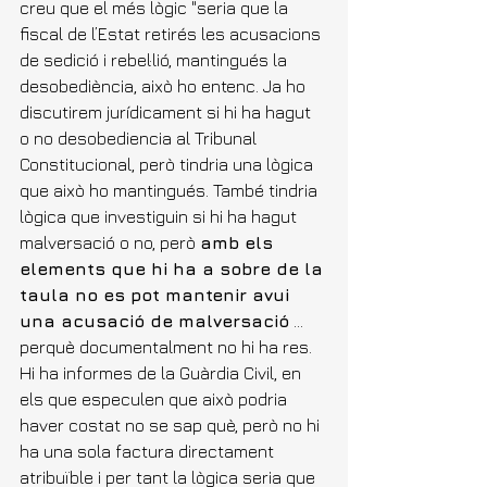
creu que el més lògic "seria que la 
fiscal de l’Estat retirés les acusacions 
de sedició i rebel·lió, mantingués la 
desobediència, això ho entenc. Ja ho 
discutirem jurídicament si hi ha hagut 
o no desobediencia al Tribunal 
Constitucional, però tindria una lògica 
que això ho mantingués. També tindria 
lògica que investiguin si hi ha hagut 
malversació o no, però 
amb els 
elements que hi ha a sobre de la 
taula no es pot mantenir avui 
una acusació de malversació
 ... 
perquè documentalment no hi ha res. 
Hi ha informes de la Guàrdia Civil, en 
els que especulen que això podria 
haver costat no se sap què, però no hi 
ha una sola factura directament 
atribuïble i per tant la lògica seria que 