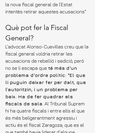
la nova fiscal general de l’Estat 
intentès retirar aquestes acusacions".
Què pot fer la Fiscal 
General?
L'advocat Alonso-Cuevillas creu que la 
fiscal general voldria retirar les 
acusacions de rebel·lió i sedició, però 
no se li escapa que 
té més d'un 
problema d'ordre polític: "El que 
li puguin deixar fer per dalt, que 
l’autoritzin, i un problema per 
baix. Ha de fer quadrar els 
fiscals de sala
. Al Tribunal Suprem 
hi ha quatre fiscals i entre ells el que 
és més beligerantment agressiu i 
actiu és el fiscal Zaragoza, que es el 
que també havia liderat d’alguna 