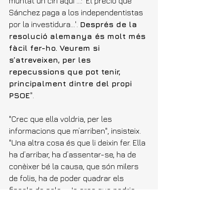
muntat un ciri aquí ...: 'El precio que 
Sánchez paga a los independentistas 
por la investidura...'. 
Després de la 
resolució alemanya és molt més 
fàcil fer-ho. Veurem si 
s’atreveixen, per les 
repecussions que pot tenir, 
principalment dintre del propi 
PSOE
".
"Crec que ella voldria, per les 
informacions que m’arriben", insisteix. 
"Una altra cosa és que li deixin fer. Ella 
ha d’arribar, ha d’assentar-se, ha de 
conèixer bé la causa, que són milers 
de folis, ha de poder quadrar els 
fiscals de sala,... Jo crec que podria 
fer-ho, però això no és una cosa que 
pugui fer la Fiscal sense anar de la mà 