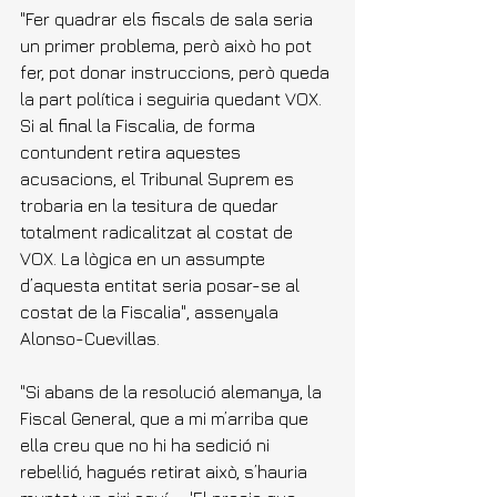
"Fer quadrar els fiscals de sala seria 
un primer problema, però això ho pot 
fer, pot donar instruccions, però queda 
la part política i seguiria quedant VOX. 
Si al final la Fiscalia, de forma 
contundent retira aquestes 
acusacions, el Tribunal Suprem es 
trobaria en la tesitura de quedar 
totalment radicalitzat al costat de 
VOX. La lògica en un assumpte 
d’aquesta entitat seria posar-se al 
costat de la Fiscalia", assenyala 
Alonso-Cuevillas.
"Si abans de la resolució alemanya, la 
Fiscal General, que a mi m’arriba que 
ella creu que no hi ha sedició ni 
rebel·lió, hagués retirat això, s’hauria 