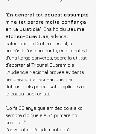
"
En general tot aquest assumpte 
m’ha fet perdre molta confiança 
en la Justícia
". Ens ho diu
 Jaume 
Alonso-Cuevillas
, advocat i 
catedràtic de Dret Processal, a 
propòsit d'una pregunta, en el context 
d'una llarga conversa, sobre la utilitat 
d'aportar al Tribunal Suprem o a 
l'Audiència Nacional proves evidents 
per desmuntar acusacions, per 
defensar els processats implicats en 
la causa  sobiranista.
"Jo fa 35 anys que em dedico a això i 
sempre dic que els 34 primers no 
compten"
L'advocat de Puigdemont està 