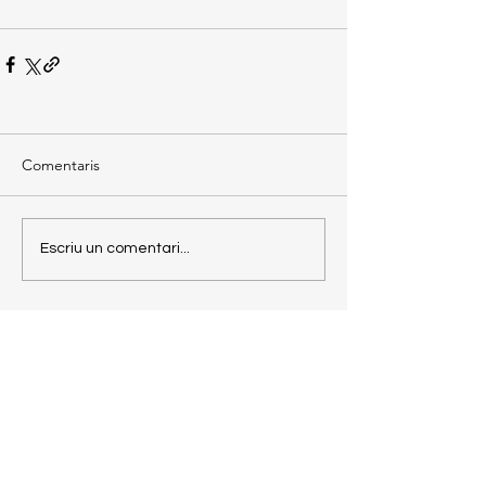
Comentaris
Escriu un comentari...
Torna enrere
JACS
EL BLOG D'EN
JAUME ALONSO-