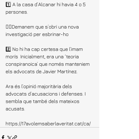
1️⃣ A la casa d’Alcanar hi havia 4 o 5 
persones.  
👉🏻Demanem que s’obri una nova 
investigació per esbrinar-ho  
2️⃣ No hi ha cap certesa que l’imam 
morís  Inicialment, era una ‘teoria 
conspiranoica’ que només manteniem 
els advocats de Javier Martínez.  
Ara és l’opinió majoritària dels 
advocats d’acusacions i defenses. I 
sembla que també dels mateixos 
acusats.  
https://17avolemsaberlaveritat.cat/ca/