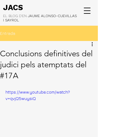
JACS
EL BLOG D'EN
JAUME ALONSO-CUEVILLAS
I SAYROL
Entrada
Conclusions definitives del
judici pels atemptats del
#17A
https://www.youtube.com/watch?
v=qvjQ5wuysiQ