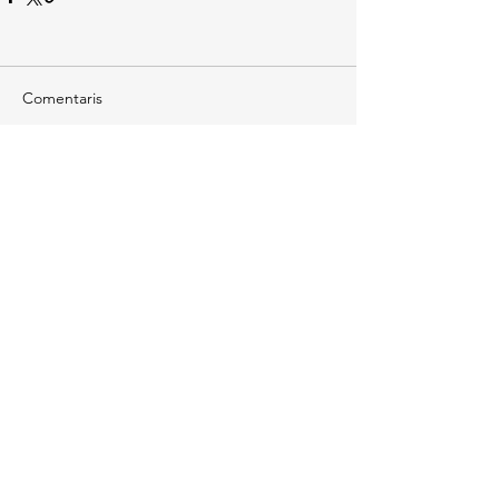
Comentaris
Escriu un comentari...
Torna enrere
JACS
EL BLOG D'EN
JAUME ALONSO-
CUEVILLAS I SAYROL
Contacte