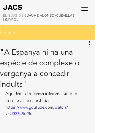
JACS
EL BLOG D'EN
JAUME ALONSO-CUEVILLAS
I SAYROL
Entrada
"A Espanya hi ha una
espècie de complexe o
vergonya a concedir
indults"
Aquí teniu la meva intervenció a la 
Comissió de Justícia.
https://www.youtube.com/watch?
v=U337eRsI7Ic