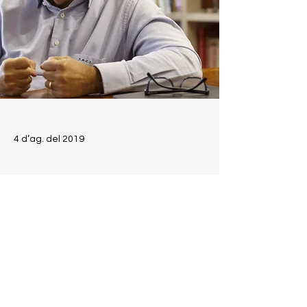
4 d’ag. del 2019
Previous
Next
JACS
EL BLOG D'EN
JAUME ALONSO-
CUEVILLAS I SAYROL
Contacte