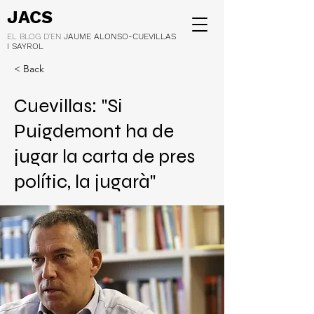
JACS
EL BLOG D'EN
JAUME ALONSO-CUEVILLAS
I SAYROL
< Back
Cuevillas: "Si
Puigdemont ha de
jugar la carta de pres
polític, la jugarà"